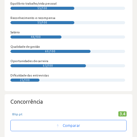
Equilíbrio trabalho/vida pessoal
55/100
Reconhecimento e recompensa
55/100
Salário
44/100
Qualidade de gestão
69/100
Oportunidades de carreira
65/100
Dificuldade das entrevistas
25/100
Concorrência
3.4
Blip.pt
Comparar