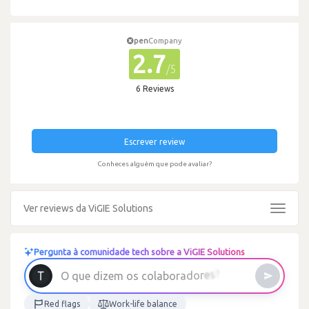
pen
Company
2.7
/5
6 Reviews
Escrever review
Conheces alguém que pode avaliar?
Ver reviews da ViGIE Solutions
Toggle
navigat
Pergunta à comunidade tech sobre a ViGIE Solutions
O
q
u
e
d
i
z
e
m
o
s
c
o
l
a
b
o
r
a
d
o
r
e
s
?
Red flags
Work-life balance