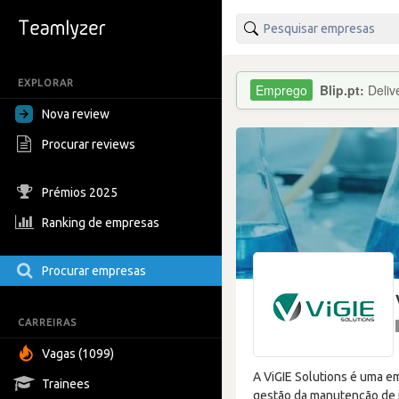
EXPLORAR
Blip.pt:
Deliv
Nova review
Procurar reviews
Prémios 2025
Ranking de empresas
Procurar empresas
CARREIRAS
Vagas (1099)
A ViGIE Solutions é uma e
Trainees
gestão da manutenção de i