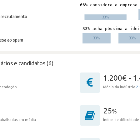
m recrutamento
resa ao spam
ários e candidatos (6)
1.200€ - 1
omendação
Média da indústria
2.
25
%
trabalhadas em média
Índice de dificuldade