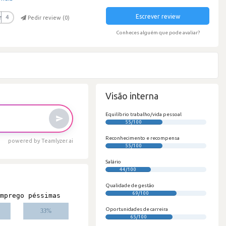
Escrever review
r
4
Pedir review (
0
)
Conheces alguém que pode avaliar?
Visão interna
Equilíbrio trabalho/vida pessoal
55/100
Reconhecimento e recompensa
powered by Teamlyzer.ai
55/100
Salário
44/100
Qualidade de gestão
69/100
Oportunidades de carreira
65/100