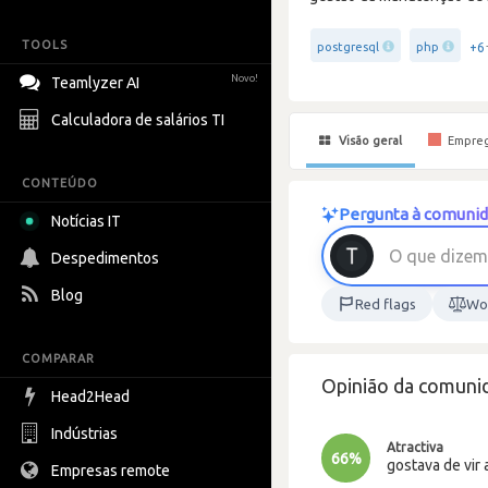
TOOLS
+6
postgresql
php
Novo!
Teamlyzer AI
Calculadora de salários TI
Visão geral
Empre
CONTEÚDO
Pergunta à comunida
Notícias IT
Despedimentos
Blog
Red flags
Wor
COMPARAR
Opinião da comunid
Head2Head
Indústrias
Atractiva
66%
gostava de vir 
Empresas remote