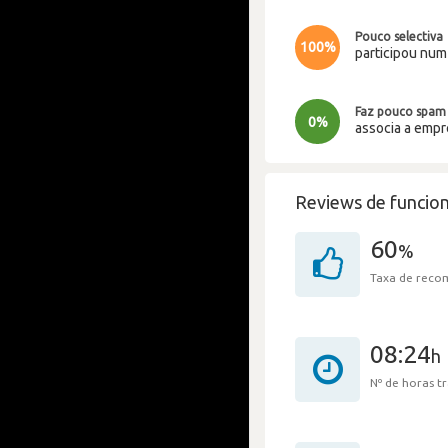
Pouco selectiva
100%
participou nu
Faz pouco spam
0%
associa a emp
Reviews de funcion
60
%
Taxa de rec
08:24
h
Nº de horas 