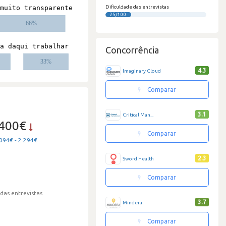
Dificuldade das entrevistas
25/100
Concorrência
4.3
Imaginary Cloud
Comparar
3.1
Critical Man...
.400€
Comparar
094€ - 2.294€
2.3
Sword Health
Comparar
 das entrevistas
3.7
Mindera
Comparar