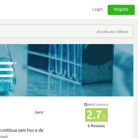
Login
Registo
Escolha dos Editores
pen
Company
2.7
Gerir
/5
6 Reviews
contínua sem fios e de
 mais