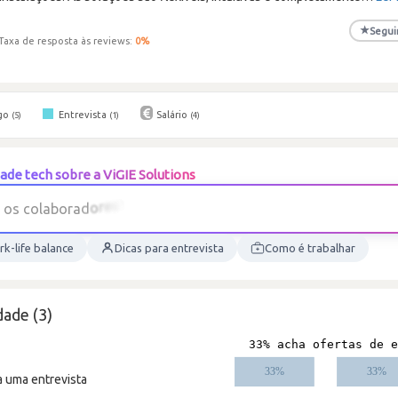
★
Segui
Taxa de resposta às reviews:
0
%
go
Entrevista
Salário
(5)
(1)
(4)
de tech sobre a ViGIE Solutions
k-life balance
Dicas para entrevista
Como é trabalhar
ade (3)
a uma entrevista