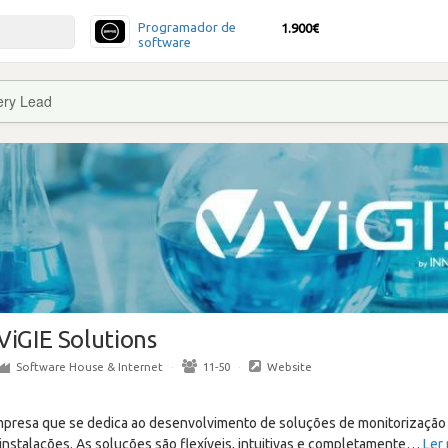
Programador de
1.900€
software
ery Lead
ViGIE Solutions
Software House & Internet
·
11-50
·
Website
mpresa que se dedica ao desenvolvimento de soluções de monitorização 
nstalações. As soluções são flexíveis, intuitivas e completamente
…
Ler