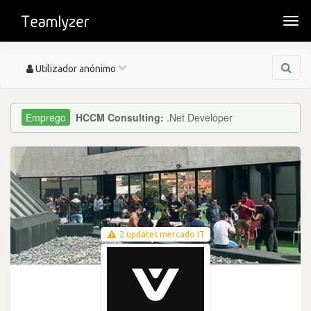
Togg
navi
Toggle
Utilizador anónimo
navigation
HCCM Consulting:
.Net Developer
2 updates mercado IT