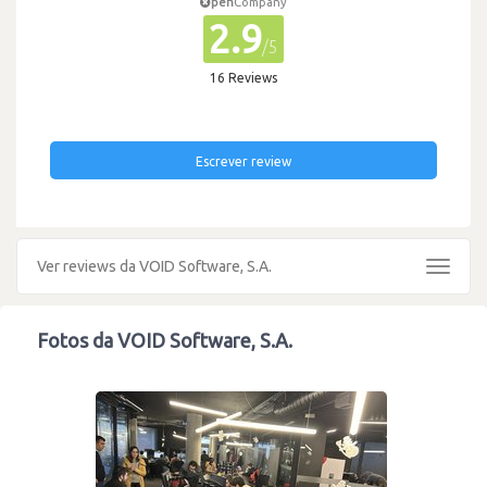
pen
Company
2.9
/5
16 Reviews
Escrever review
Ver reviews da VOID Software, S.A.
Toggle
navigat
Fotos da VOID Software, S.A.