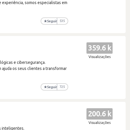
e experiência, somos especialistas em
★
Seguir
535
359.6 k
Visualizações
ológicas e cibersegurança.
 ajuda os seus clientes a transformar
★
Seguir
725
200.6 k
Visualizações
 inteligentes.