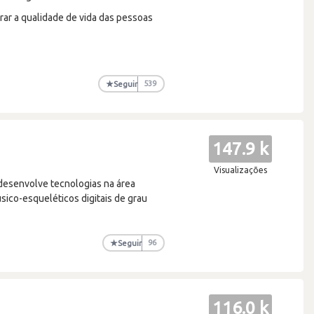
ar a qualidade de vida das pessoas
★
Seguir
539
147.9 k
Visualizações
desenvolve tecnologias na área
sico-esqueléticos digitais de grau
★
Seguir
96
116.0 k