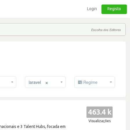
Login
Registo
Escolha dos Editores
×
laravel
Regime
463.4 k
Visualizações
nacionais e 3 Talent Hubs, focada em