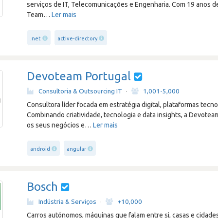
serviços de IT, Telecomunicações e Engenharia. Com 19 anos d
Team
…
Ler mais
.net
active-directory
Devoteam Portugal
Consultoria & Outsourcing IT
·
1,001-5,000
Consultora líder focada em estratégia digital, plataformas tecn
Combinando criatividade, tecnologia e data insights, a Devoteam
os seus negócios e
…
Ler mais
android
angular
Bosch
Indústria & Serviços
·
+10,000
Carros autónomos, máquinas que falam entre si, casas e cidades