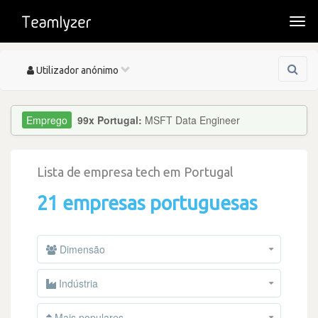
Togg
navi
Toggle
Utilizador anónimo
navigation
99x Portugal:
MSFT Data Engineer
Lista de empresa tech em Portugal
21 empresas portuguesas
Dimensão
Indústria
Mais populares