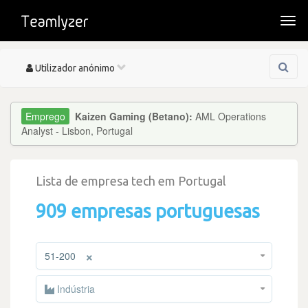
Togg
navi
Toggle
Utilizador anónimo
navigation
Kaizen Gaming (Betano):
AML Operations
Analyst - Lisbon, Portugal
Lista de empresa tech em Portugal
909 empresas portuguesas
×
51-200
Indústria