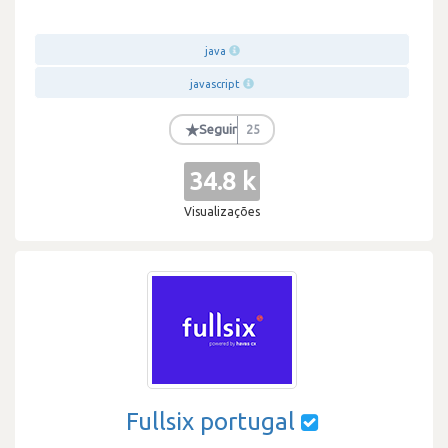
java
javascript
★
Seguir
25
34.8 k
Visualizações
Fullsix portugal