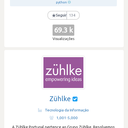
python
★
Seguir
134
69.3 k
Visualizações
Zühlke
Tecnologia da Informação
·
1,001-5,000
A Zühlke Portugal pertence ao Grupo Zühlke. Resolvemos