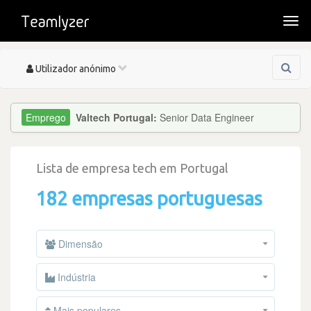
Togg
navi
Toggle
Utilizador anónimo
navigation
Valtech Portugal:
Senior Data Engineer
Lista de empresa tech em Portugal
182 empresas portuguesas
Dimensão
Indústria
Mais populares