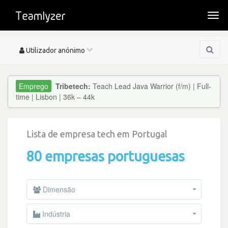
Togg
navi
Toggle
Utilizador anónimo
navigation
Tribetech:
Teach Lead Java Warrior (f/m) | Full-
time | Lisbon | 36k – 44k
Lista de empresa tech em Portugal
80 empresas portuguesas
Dimensão
Indústria