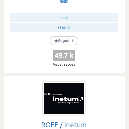
mais
sql
64-bit
★
Seguir
6
49.7 k
Visualizações
ROFF / Inetum