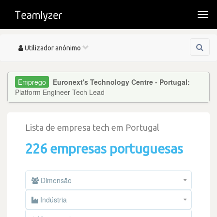
Togg
navi
Toggle
Utilizador anónimo
navigation
Euronext's Technology Centre - Portugal:
Platform Engineer Tech Lead
Lista de empresa tech em Portugal
226 empresas portuguesas
Dimensão
Indústria