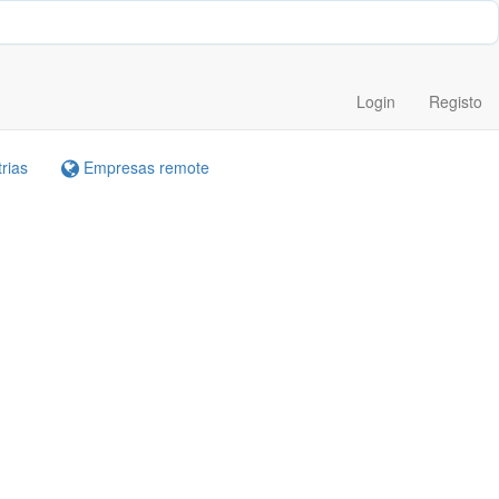
RREIRAS
TOOLS
Vagas (1099)
Trainees
Login
Registo
Teamlyzer AI
Novo!
rias
Empresas remote