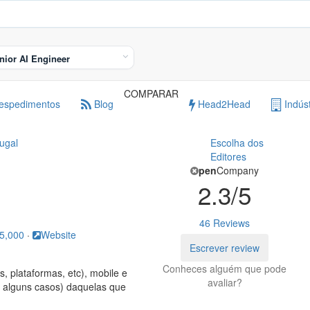
CA
s 2025
Ranking de empresas
Procurar empresas
nior AI Engineer
COMPARAR
spedimentos
Blog
Head2Head
Indúst
ugal
Escolha dos
Editores
pen
Company
2.3
/5
46 Reviews
5,000
·
Website
Escrever review
Conheces alguém que pode
s, plataformas, etc), mobile e
avaliar?
em alguns casos) daquelas que