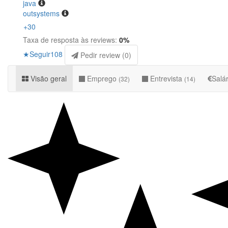
java
outsystems
+30
Taxa de resposta às reviews:
0
%
★
Seguir
108
Pedir review (
0
)
Visão geral
Emprego
Entrevista
Salá
(32)
(14)