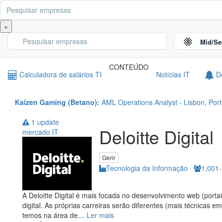
EXPLORAR
Nova review
Procurar reviews
Prémio
×
Mid/Se
CONTEÚDO
Calculadora de salários TI
Notícias IT
De
Kaizen Gaming (Betano):
AML Operations Analyst - Lisbon, Port
1 update
Deloitte Digital
mercado IT
Gerir
Tecnologia da Informação
·
1,001-
A Deloitte Digital é mais focada no desenvolvimento web (portai
digital. As próprias carreiras serão diferentes (mais técnicas 
temos na área de
…
Ler mais