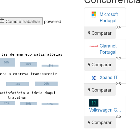
Microsoft
Portugal
Como é trabalhar
powered
3.4
Comparar
Claranet
Portugal
2.2
Comparar
Xpand IT
2.5
Comparar
Volkswagen G...
3.5
Comparar