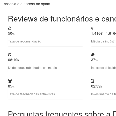
associa a empresa ao spam
Reviews de funcionários e cand
50
1.416€ - 1.61
%
Taxa de recomendação
Média da indústr
08:19
37
h
%
Nº de horas trabalhadas em média
Índice de dificul
85
02:39
%
h
Taxa de feedback das entrevistas
Investimento de 
Perguntas frequentes sobre a De