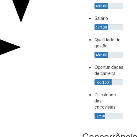
48/100
Salário
47/100
Qualidade de
gestão
48/100
Oportunidades
de carreira
60/100
Dificuldade
das
entrevistas
37/100
Concorrênci