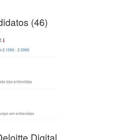
idatos (46)
6€
ia
2.106€ - 2.306€
dade das entrevistas
tempo em entrevistas
loitte Digital