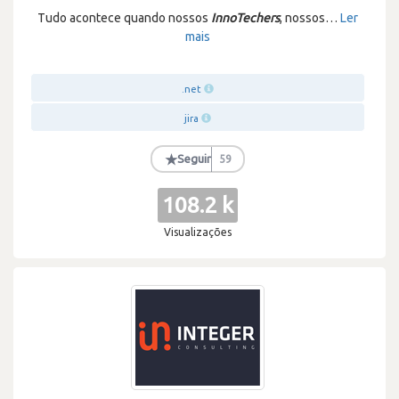
Tudo acontece quando nossos
InnoTechers
, nossos
…
Ler
mais
.net
jira
★
Seguir
59
108.2 k
Visualizações