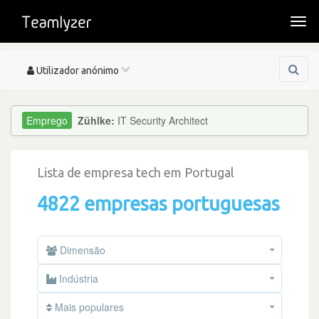
Togg
navi
Toggle
Utilizador anónimo
navigation
Zühlke:
IT Security Architect
Lista de empresa tech em Portugal
4822 empresas portuguesas
Dimensão
Indústria
Mais populares