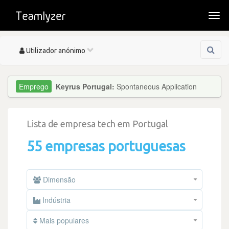
Togg
navi
Toggle
Utilizador anónimo
navigation
Keyrus Portugal:
Spontaneous Application
Lista de empresa tech em Portugal
55 empresas portuguesas
Dimensão
Indústria
Mais populares