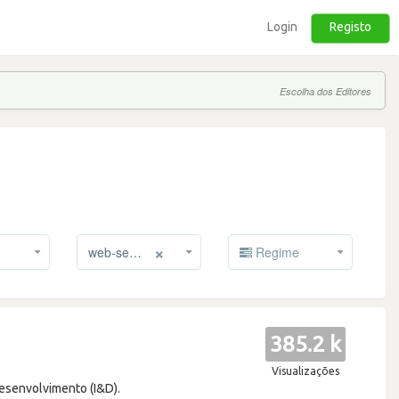
Login
Registo
Escolha dos Editores
×
web-services
Regime
385.2 k
Visualizações
esenvolvimento (I&D).