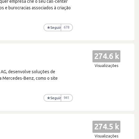
uer empresa crie o seu call-center
os e burocracias associados à criação
★
Seguir
678
274.6 k
Visualizações
 AG, desenvolve soluções de
 da Mercedes-Benz, como o site
★
Seguir
941
274.5 k
Visualizações