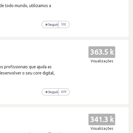
de todo mundo, utilizamos a
★
Seguir
592
363.5 k
Visualizações
s profissionais que ajuda as
desenvolver o seu core digital,
★
Seguir
609
341.3 k
Visualizações