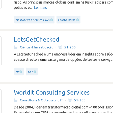
risco. As principais marcas globais confiam na Riskified para c
políticas e
…
Ler mais
amazon-web-services-aws
apache-kafka
LetsGetChecked
Ciência & Investigação
·
51-200
A LetsGetChecked é uma empresa líder em insights sobre saúd
acesso directo a uma vasta gama de opções de testes e serviços 
c#
.net
Worldit Consulting Services
Consultoria & Outsourcing IT
·
51-200
Desde 2004, líder em transformação digital com +100 profissiona
Especialistas em CRM, desenvolvimento de software, consultori