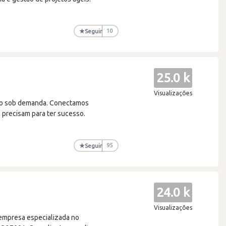
★
Seguir
10
25.0 k
Visualizações
nto sob demanda. Conectamos
 precisam para ter sucesso.
★
Seguir
95
24.0 k
Visualizações
 empresa especializada no