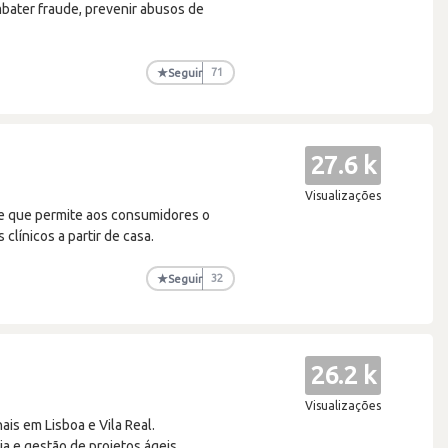
ombater fraude, prevenir abusos de
★
Seguir
71
27.6 k
Visualizações
e que permite aos consumidores o
clínicos a partir de casa.
★
Seguir
32
26.2 k
Visualizações
is em Lisboa e Vila Real.
a e gestão de projetos ágeis.