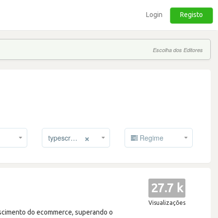
Login
Registo
Escolha dos Editores
×
typescript
Regime
27.7 k
Visualizações
rescimento do ecommerce, superando o