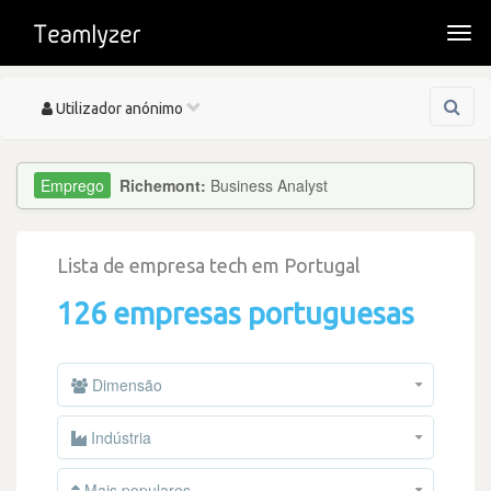
Togg
navi
Toggle
Utilizador anónimo
navigation
Richemont:
Business Analyst
Lista de empresa tech em Portugal
126 empresas portuguesas
Dimensão
Indústria
Mais populares