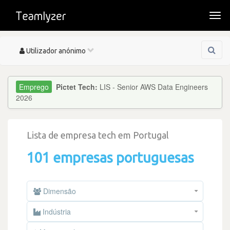
Togg
navi
Toggle
Utilizador anónimo
navigation
Pictet Tech:
LIS - Senior AWS Data Engineers
2026
Lista de empresa tech em Portugal
101 empresas portuguesas
Dimensão
Indústria