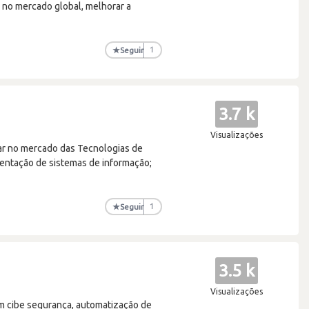
 no mercado global, melhorar a
★
Seguir
1
3.7 k
Visualizações
uar no mercado das Tecnologias de
mentação de sistemas de informação;
★
Seguir
1
3.5 k
Visualizações
m cibe segurança, automatização de