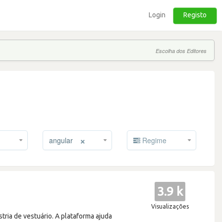
Login
Registo
Escolha dos Editores
×
angular
Regime
3.9 k
Visualizações
tria de vestuário. A plataforma ajuda