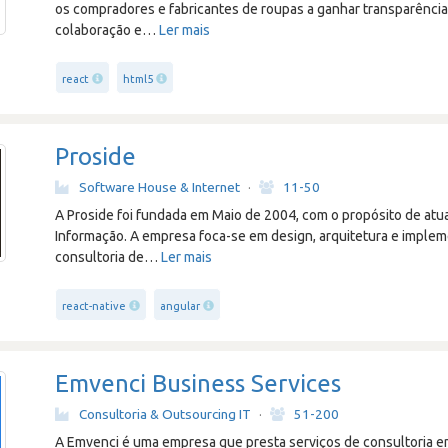
os compradores e fabricantes de roupas a ganhar transparência
colaboração e
…
Ler mais
react
html5
Proside
Software House & Internet
·
11-50
A Proside foi fundada em Maio de 2004, com o propósito de at
Informação. A empresa foca-se em design, arquitetura e imple
consultoria de
…
Ler mais
react-native
angular
Emvenci Business Services
Consultoria & Outsourcing IT
·
51-200
A Emvenci é uma empresa que presta serviços de consultoria e