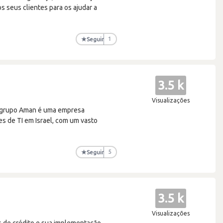
s seus clientes para os ajudar a
★
Seguir
1
3.5 k
Visualizações
O grupo Aman é uma empresa
es de TI em Israel, com um vasto
★
Seguir
5
3.5 k
Visualizações