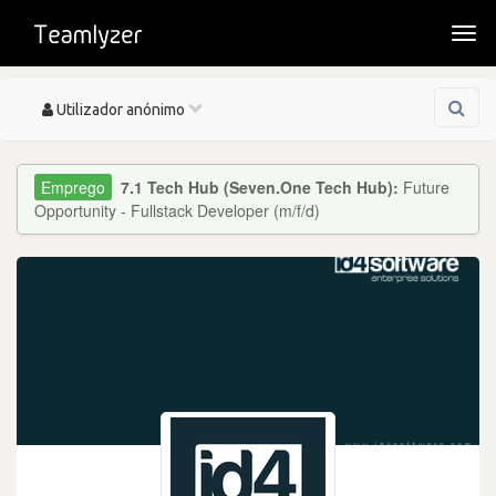
Togg
navi
Toggle
Utilizador anónimo
navigation
7.1 Tech Hub (Seven.One Tech Hub):
Future
Opportunity - Fullstack Developer (m/f/d)