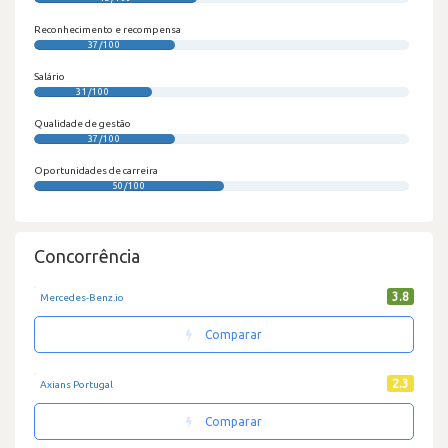
Reconhecimento e recompensa
37/100
Salário
31/100
Qualidade de gestão
37/100
Oportunidades de carreira
50/100
Concorrência
3.8
Mercedes-Benz.io
Comparar
2.3
Axians Portugal
Comparar