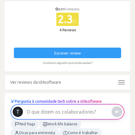
pen
Company
2.3
/5
4 Reviews
Escrever review
Conheces alguém que pode avaliar?
Ver reviews da id4software
Toggle
navigat
Pergunta à comunidade tech sobre a id4software
O
q
u
e
d
i
z
e
m
o
s
c
o
l
a
b
o
r
a
d
o
r
e
s
?
Red flags
Work-life balance
Dicas para entrevista
Como é trabalhar