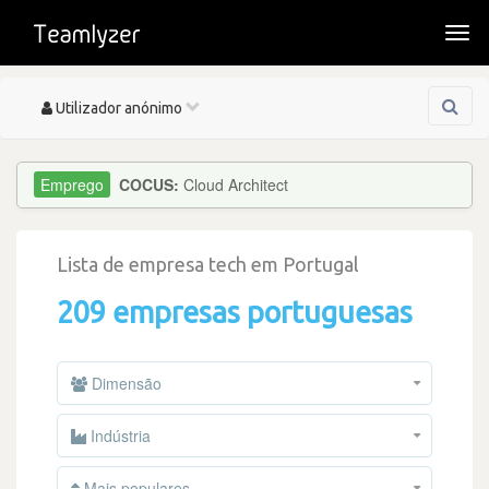
Togg
navi
Toggle
Utilizador anónimo
navigation
COCUS:
Cloud Architect
Lista de empresa tech em Portugal
209 empresas portuguesas
Dimensão
Indústria
Mais populares