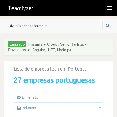
Togg
navi
Toggle
Utilizador anónimo
navigation
Imaginary Cloud:
Senior Fullstack
Developer(i.e. Angular, .NET, Node.js)
Lista de empresa tech em Portugal
27 empresas portuguesas
Dimensão
Indústria