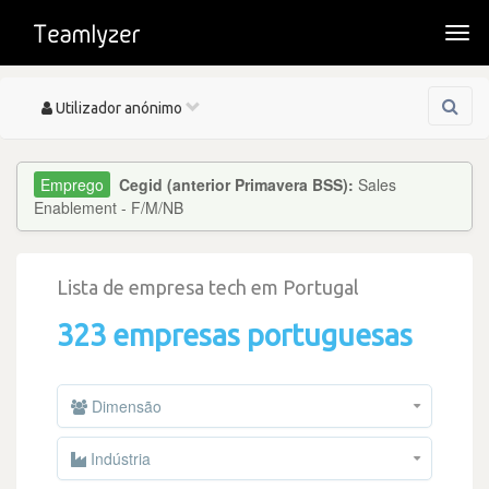
Togg
navi
Toggle
Utilizador anónimo
navigation
Cegid (anterior Primavera BSS):
Sales
Enablement - F/M/NB
Lista de empresa tech em Portugal
323 empresas portuguesas
Dimensão
Indústria