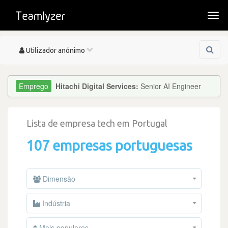
Togg
navi
Toggle
Utilizador anónimo
navigation
Hitachi Digital Services:
Senior AI Engineer
Lista de empresa tech em Portugal
107 empresas portuguesas
Dimensão
Indústria
Mais populares