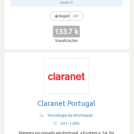
scrum
★
Seguir
247
133.7 k
Visualizações
Claranet Portugal
Tecnologia da Informação
·
501-1,000
Primeiro isp privado em Portugal, a Esoterica, SA. foi