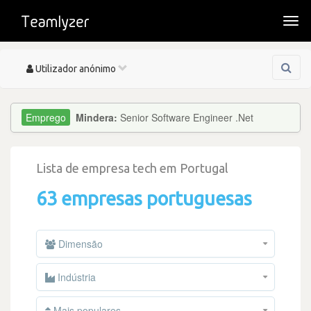
Togg
navi
Toggle
Utilizador anónimo
navigation
Mindera:
Senior Software Engineer .Net
Lista de empresa tech em Portugal
63 empresas portuguesas
Dimensão
Indústria
Mais populares