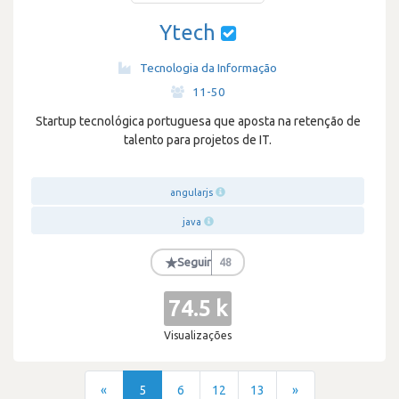
Ytech
Tecnologia da Informação
·
11-50
Startup tecnológica portuguesa que aposta na retenção de
talento para projetos de IT.
angularjs
java
★
Seguir
48
74.5 k
Visualizações
«
5
6
12
13
»