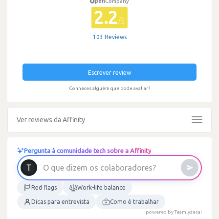
pen
Company
2.2
/5
103 Reviews
Escrever review
Conheces alguém que pode avaliar?
Ver reviews da Affinity
Toggle
navigat
Pergunta à comunidade tech sobre a Affinity
?
s
e
r
o
O
q
u
e
d
i
z
e
m
o
s
c
o
l
a
b
o
r
a
d
Red flags
Work-life balance
Dicas para entrevista
Como é trabalhar
powered by Teamlyzer.ai