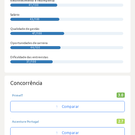
Reconhecimento e recompensa
41/100
Salário
43/100
Qualidade de gestão
47/100
Oportunidades de carreira
44/100
Dificuldade das entrevistas
37/100
Concorrência
3.0
PrimeIT
Comparar
2.7
Accenture Portugal
Comparar