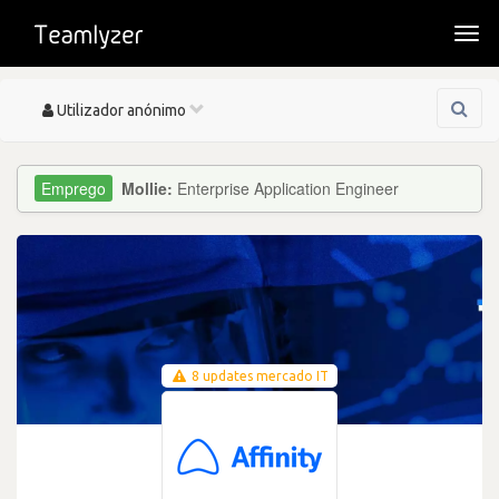
Togg
navi
Toggle
Utilizador anónimo
navigation
Mollie:
Enterprise Application Engineer
8 updates mercado IT