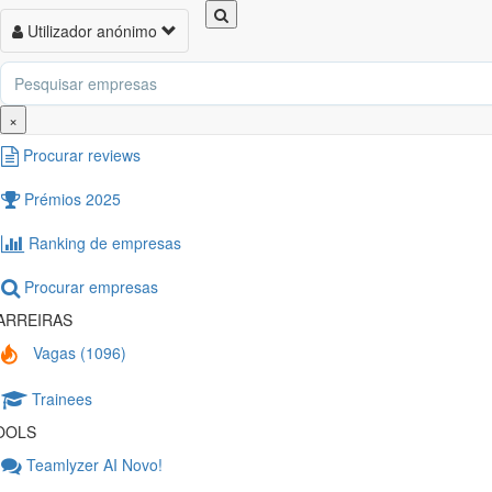
Toggle
Utilizador anónimo
Toggl
navigation
naviga
XPLORAR
Nova review
×
Procurar reviews
Prémios 2025
Ranking de empresas
Procurar empresas
ARREIRAS
Vagas (1096)
Trainees
OOLS
Teamlyzer AI
Novo!