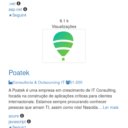
.net
asp.net
★
Seguir
4
8.1 k
Visualizações
Poatek
Consultoria & Outsourcing IT
·
51-200
A Poatek é uma empresa em crescimento de IT Consulting,
focada na construção de aplicações críticas para clientes
internacionais. Estamos sempre procurando conhecer
pessoas que amam TI, assim como nós! Nascida
…
Ler mais
azure
javascript
★
Seguir
1