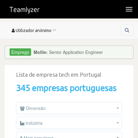
Togg
navi
Toggle
Utilizador anónimo
navigation
Mollie:
Senior Application Engineer
Lista de empresa tech em Portugal
345 empresas portuguesas
Dimensão
Indústria
Mais populares