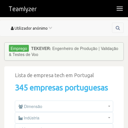
Togg
navi
Toggle
Utilizador anónimo
navigation
TEKEVER:
Engenheiro de Produção | Validação
& Testes de Voo
Lista de empresa tech em Portugal
345 empresas portuguesas
Dimensão
Indústria