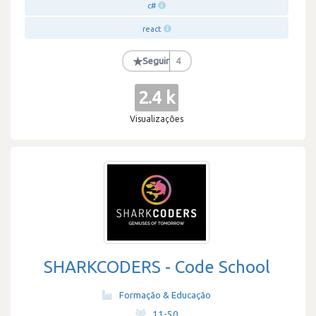
c#
react
★
Seguir
4
2.4 k
Visualizações
SHARKCODERS - Code School
Formação & Educação
·
11-50