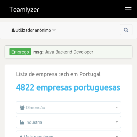
Togg
navi
Toggle
Utilizador anónimo
navigation
msg:
Java Backend Developer
Lista de empresa tech em Portugal
4822 empresas portuguesas
Dimensão
Indústria
Mais populares