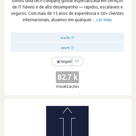
Somos uma tech company global especializada em serviços
de IT fiáveis e de alto desempenho — rápidos, escaláveis e
seguros. Com mais de 15 anos de experiência e 30+ clientes
internacionais, atuamos em qualquer
…
Ler mais
oracle
azure
★
Seguir
77
82.7 k
Visualizações