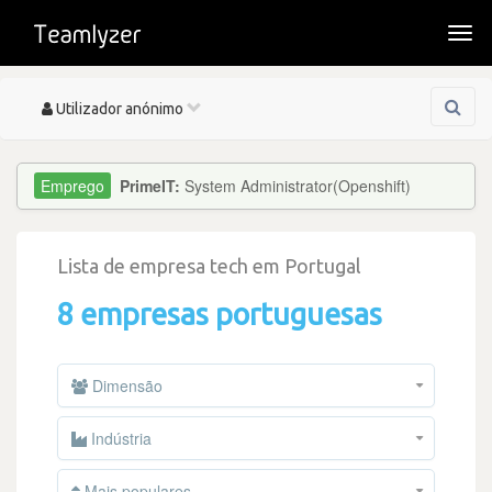
Togg
navi
Toggle
Utilizador anónimo
navigation
PrimeIT:
System Administrator(Openshift)
Lista de empresa tech em Portugal
8 empresas portuguesas
Dimensão
Indústria
Mais populares