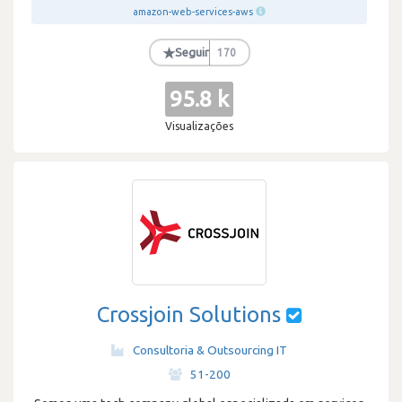
amazon-web-services-aws
★
Seguir
170
95.8 k
Visualizações
Crossjoin Solutions
Consultoria & Outsourcing IT
·
51-200