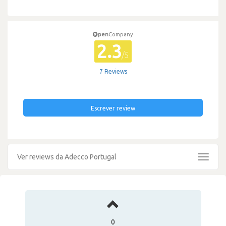
pen
Company
2.3
/5
7 Reviews
Escrever review
Ver reviews da Adecco Portugal
Toggle
navigat
0