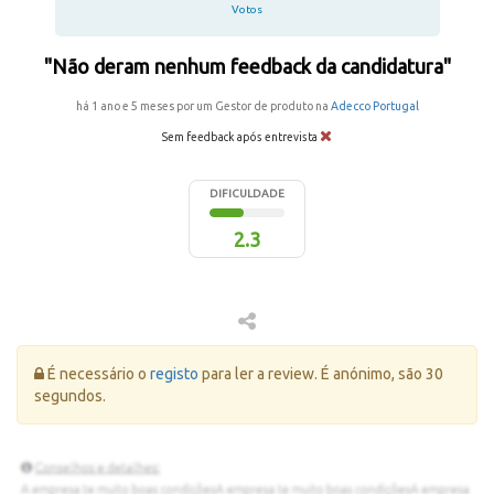
Votos
"Não deram nenhum feedback da candidatura"
há 1 ano e 5 meses por um Gestor de produto na
Adecco Portugal
Sem feedback após entrevista
DIFICULDADE
2.3
Erro:
É necessário o
registo
para ler a review. É anónimo, são 30
segundos.