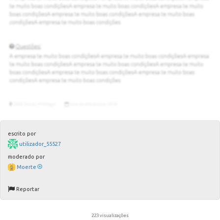
escrito por
utilizador_55527
moderado por
Moerte
Reportar
223 visualizações