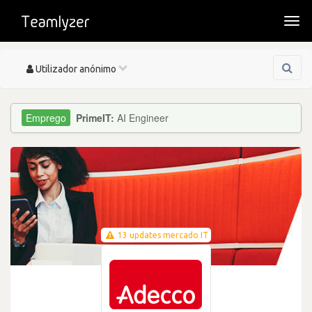
Togg
navi
Toggle
Utilizador anónimo
navigation
PrimeIT:
AI Engineer
13 updates mercado IT