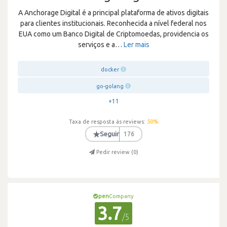
A Anchorage Digital é a principal plataforma de ativos digitais
para clientes institucionais. Reconhecida a nível federal nos
EUA como um Banco Digital de Criptomoedas, providencia os
serviços e a
…
Ler mais
docker
go-golang
+11
Taxa de resposta às reviews:
50
%
★
Seguir
176
Pedir review (
0
)
pen
Company
3.7
/5