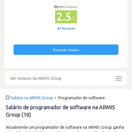
pen
Company
2.5
/5
44 Reviews
Escrever review
Ver reviews da ARMIS Group
Toggle
navigat
Salário na ARMIS Group
Programador de software
Salário de programador de software na ARMIS
Group (16)
Anualmente um programador de software na ARMIS Group ganha