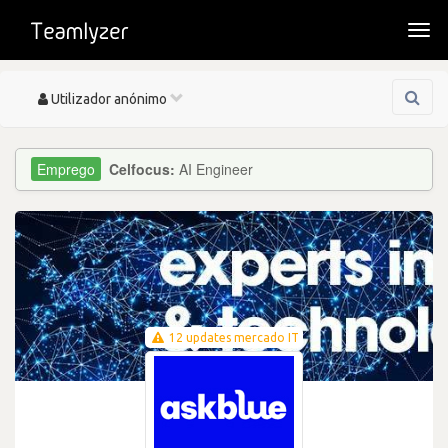
Togg
navi
Toggle
Utilizador anónimo
navigation
Celfocus:
AI Engineer
12 updates mercado IT