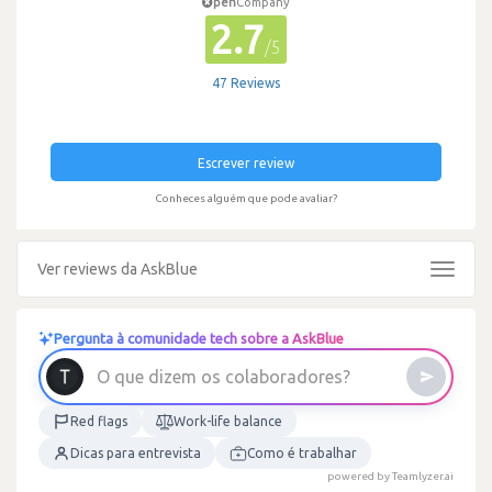
pen
Company
2.7
/5
47 Reviews
Escrever review
Conheces alguém que pode avaliar?
Ver reviews da AskBlue
Toggle
navigat
Pergunta à comunidade tech sobre a AskBlue
O
q
u
e
d
i
z
e
m
o
s
c
o
l
a
b
o
r
a
d
o
r
e
s
?
Red flags
Work-life balance
Dicas para entrevista
Como é trabalhar
powered by Teamlyzer.ai