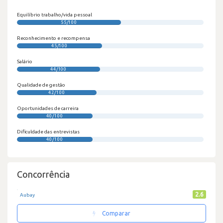
Equilíbrio trabalho/vida pessoal
55/100
Reconhecimento e recompensa
45/100
Salário
44/100
Qualidade de gestão
42/100
Oportunidades de carreira
40/100
Dificuldade das entrevistas
40/100
Concorrência
2.6
Aubay
Comparar