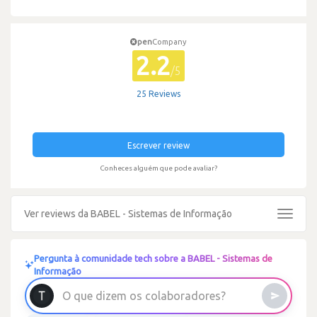
pen
Company
2.2
/5
25 Reviews
Escrever review
Conheces alguém que pode avaliar?
Ver reviews da BABEL - Sistemas de Informação
Toggle
navigat
Pergunta à comunidade tech sobre a BABEL - Sistemas de
Informação
O
q
u
e
d
i
z
e
m
o
s
c
o
l
a
b
o
r
a
d
o
r
e
s
?