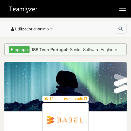
Togg
navi
Toggle
Utilizador anónimo
navigation
ISS Tech Portugal:
Senior Software Engineer
12 updates mercado IT