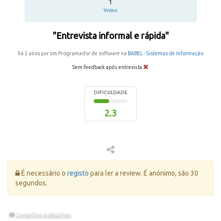
1
Votos
"Entrevista informal e rápida"
há 2 anos por um Programador de software na
BABEL - Sistemas de Informação
Sem feedback após entrevista
DIFICULDADE
2.3
Erro:
É necessário o
registo
para ler a review. É anónimo, são 30
segundos.