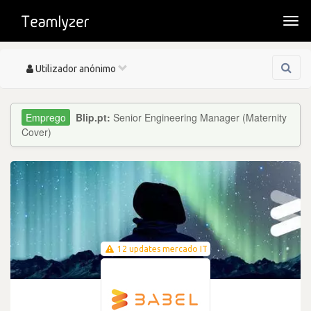
Togg
navi
Toggle
Utilizador anónimo
navigation
Blip.pt:
Senior Engineering Manager (Maternity
Cover)
12 updates mercado IT