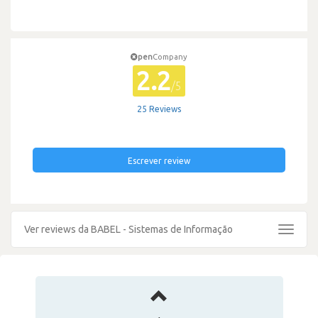
pen
Company
2.2
/5
25 Reviews
Escrever review
Ver reviews da BABEL - Sistemas de Informação
Toggle
navigat