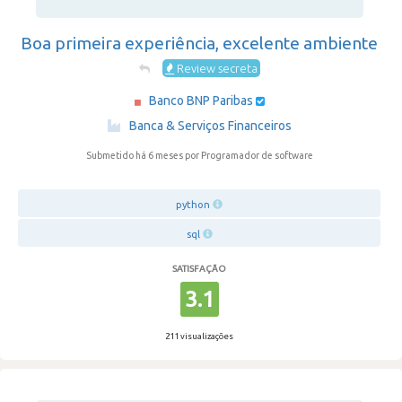
Boa primeira experiência, excelente ambiente
Review secreta
Banco BNP Paribas
·
Banca & Serviços Financeiros
Submetido há 6 meses
por Programador de software
python
sql
SATISFAÇÃO
3.1
211 visualizações