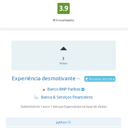
3.9
283 visualizações
3
Votos
Experiência desmotivante
Review secreta
Banco BNP Paribas
·
Banca & Serviços Financeiros
Submetido há 1 ano e 1 mês
por Especialista em base de dados
python