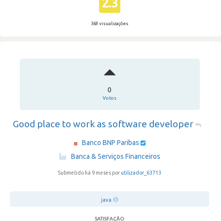
2.3
368 visualizações
0
Votos
Good place to work as software developer
Banco BNP Paribas
·
Banca & Serviços Financeiros
Submetido há 9 meses por
utilizador_63713
java
SATISFAÇÃO