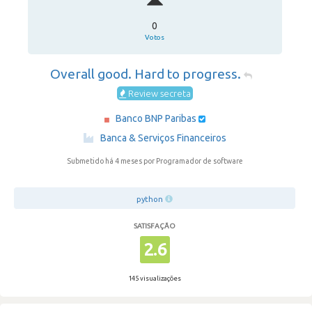
0
Votos
Overall good. Hard to progress.
Review secreta
Banco BNP Paribas
·
Banca & Serviços Financeiros
Submetido há 4 meses
por Programador de software
python
SATISFAÇÃO
2.6
145 visualizações