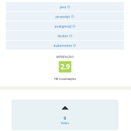
java
javascript
postgresql
docker
kubernetes
SATISFAÇÃO
2.9
158 visualizações
0
Votos