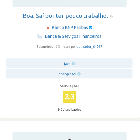
Boa. Saí por ter pouco trabalho.
Banco BNP Paribas
·
Banca & Serviços Financeiros
Submetido há 3 meses por
utilizador_64067
java
postgresql
SATISFAÇÃO
2.3
240 visualizações