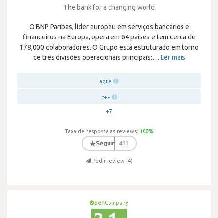
The bank for a changing world
O BNP Paribas, líder europeu em serviços bancários e
financeiros na Europa, opera em 64 países e tem cerca de
178,000 colaboradores. O Grupo está estruturado em torno
de três divisões operacionais principais:
…
Ler mais
agile
c++
+7
Taxa de resposta às reviews:
100
%
★
Seguir
411
Pedir review (
4
)
pen
Company