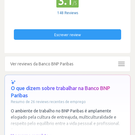
3.1
/5
148 Reviews
Escrever review
Ver reviews da Banco BNP Paribas
Toggle
navigat
O que dizem sobre trabalhar na Banco BNP
Paribas
Resumo de 26 reviews recentes de emprego
O ambiente de trabalho no BNP Paribas é amplamente
elogiado pela cultura de entreajuda, multiculturalidade e
respeito pelo equilíbrio entre a vida pessoal e profissional.
Os colaboradores destacam a
…
Ler mais