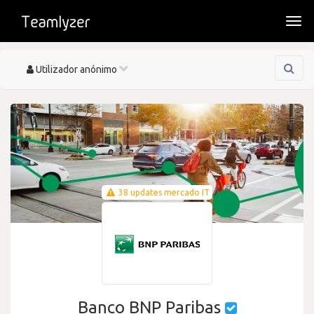
Togg
navi
Toggle
Utilizador anónimo
navigation
38 updates mercado IT
Banco BNP Paribas