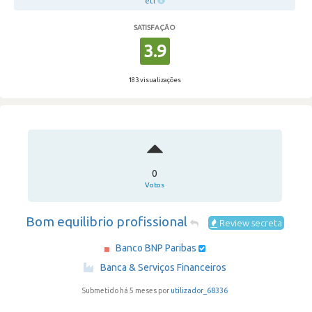
etl
SATISFAÇÃO
3.9
183 visualizações
0
Votos
Bom equilibrio profissional
Review secreta
Banco BNP Paribas
·
Banca & Serviços Financeiros
Submetido há 5 meses por
utilizador_68336