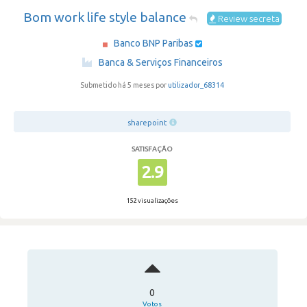
Bom work life style balance
Review secreta
Banco BNP Paribas
·
Banca & Serviços Financeiros
Submetido há 5 meses por
utilizador_68314
sharepoint
SATISFAÇÃO
2.9
152 visualizações
0
Votos