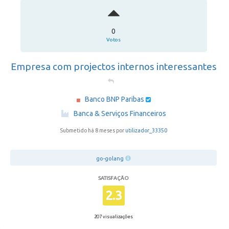
0
Votos
Empresa com projectos internos interessantes
Banco BNP Paribas
·
Banca & Serviços Financeiros
Submetido há 8 meses por
utilizador_33350
go-golang
SATISFAÇÃO
2.3
207 visualizações