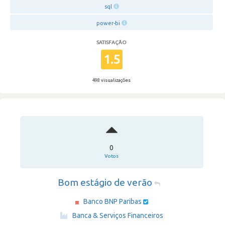
sql
power-bi
SATISFAÇÃO
1.5
498 visualizações
0
Votos
Bom estágio de verão
Banco BNP Paribas
·
Banca & Serviços Financeiros