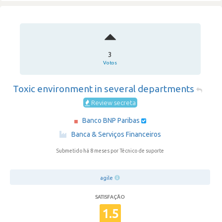
3
Votos
Toxic environment in several departments
Review secreta
Banco BNP Paribas
·
Banca & Serviços Financeiros
Submetido há 8 meses
por Técnico de suporte
agile
SATISFAÇÃO
1.5