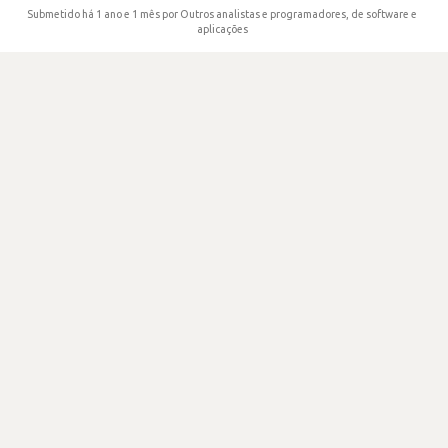
Submetido há 1 ano e 1 mês
por Outros analistas e programadores, de software e
aplicações
excel
java
jira
SATISFAÇÃO
3.7
347 visualizações
0
Votos