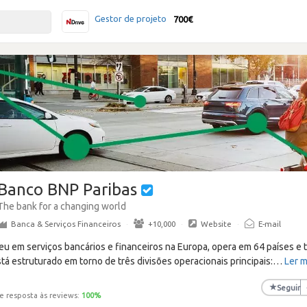
Gestor de projeto
700€
Banco BNP Paribas
The bank for a changing world
Banca & Serviços Financeiros
·
+10,000
·
Website
·
E-mail
peu em serviços bancários e financeiros na Europa, opera em 64 países e
á estruturado em torno de três divisões operacionais principais:
…
Ler m
★
Seguir
e resposta às reviews:
100
%