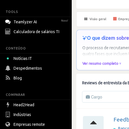
TOOLS
Visão geral
Empre
Novo!
Teamlyzer AI
Calculadora de salários TI
O que dizem sobre
O processo de recrutamen
CONTEÚDO
quatro fases que incluem 
Notícias IT
Ver resumo completo
Despedimentos
Blog
Reviews de entrevista da
COMPARAR
Cargo
Head2Head
Indústrias
Feedb
Empresas remote
Banco