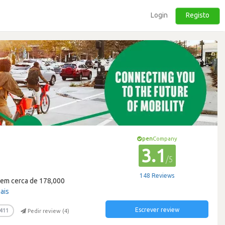
Login
Registo
pen
Company
3.1
/5
148 Reviews
 tem cerca de 178,000
ais
Escrever review
411
Pedir review (
4
)