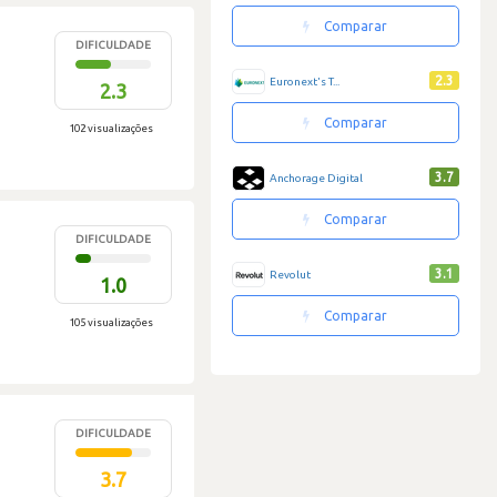
Comparar
DIFICULDADE
2.3
Euronext's T...
2.3
Comparar
102 visualizações
3.7
Anchorage Digital
Comparar
DIFICULDADE
3.1
Revolut
1.0
Comparar
105 visualizações
DIFICULDADE
3.7