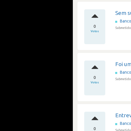
Sem s
Banco
0
Submetido
Votos
Foi u
Banco
0
Submetido
Votos
Entre
Banco
0
Submetido