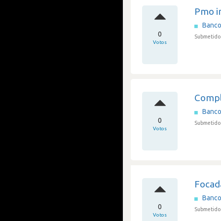
Pmo i
Banco
0
Submetido 
Votos
Compl
Banco
0
Submetido
Votos
Focad
Banco
0
Submetido
Votos