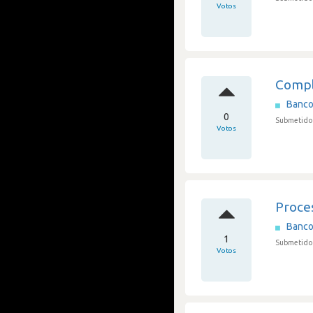
Votos
Compl
Banco
0
Submetido
Votos
Proce
Banco
1
Submetido 
Votos