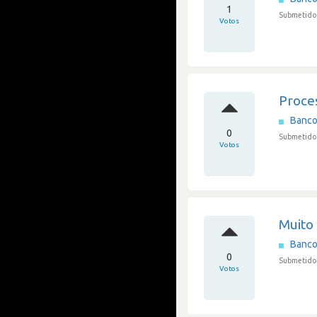
1
Submetido 
Votos
Proce
Banco
0
Submetido 
Votos
Muito 
Banco
0
Submetido
Votos