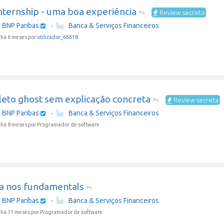
nternship - uma boa experiência
Review secreta
 BNP Paribas
·
Banca & Serviços Financeiros
há 6 meses por
utilizador_66618
eto ghost sem explicação concreta
Review secreta
 BNP Paribas
·
Banca & Serviços Financeiros
 há 8 meses
por Programador de software
a nos fundamentals
 BNP Paribas
·
Banca & Serviços Financeiros
 há 11 meses
por Programador de software