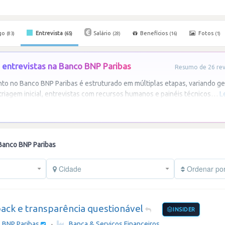
go
Entrevista
Salário
Benefícios
Fotos
(83)
(65)
(28)
(16)
(1)
 entrevistas na Banco BNP Paribas
Resumo de 26 revi
to no Banco BNP Paribas é estruturado em múltiplas etapas, variando ge
triagem inicial, entrevistas com recursos humanos e painéis técnicos
…
L
 Banco BNP Paribas
Cidade
Ordenar po
ack e transparência questionável
INSIDER
 BNP Paribas
·
Banca & Serviços Financeiros