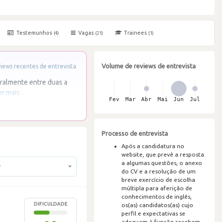
Testemunhos
Vagas
Trainees
(4)
(21)
(1)
Volume de reviews de entrevista
ews recentes de entrevista
ralmente entre duas a
er mais
Processo de entrevista
Após a candidatura no
website, que prevê a resposta
a algumas questões, o anexo
r
do CV e a resolução de um
breve exercício de escolha
múltipla para aferição de
conhecimentos de inglês,
DIFICULDADE
os(as) candidatos(as) cujo
perfil e expectativas se
adequam à função recebem