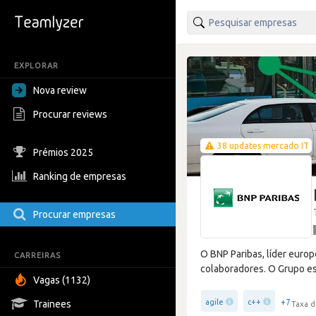
EXPLORAR
Nova review
Procurar reviews
38 updates mercado IT
Prémios 2025
Ranking de empresas
Procurar empresas
O BNP Paribas, líder euro
CARREIRAS
colaboradores. O Grupo est
Vagas (1132)
+7
agile
c++
Trainees
Taxa d