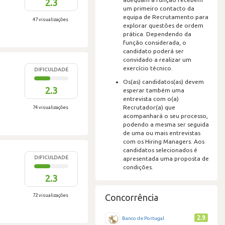
2.3
um primeiro contacto da
equipa de Recrutamento para
47 visualizações
explorar questões de ordem
prática. Dependendo da
função considerada, o
candidato poderá ser
convidado a realizar um
exercício técnico.
DIFICULDADE
Os(as) candidatos(as) devem
2.3
esperar também uma
entrevista com o(a)
Recrutador(a) que
74 visualizações
acompanhará o seu processo,
podendo a mesma ser seguida
de uma ou mais entrevistas
com os Hiring Managers. Aos
candidatos selecionados é
DIFICULDADE
apresentada uma proposta de
condições.
2.3
72 visualizações
Concorrência
2.9
Banco de Portugal