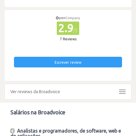
pen
Company
2.9
/5
7 Reviews
Escrever review
Ver reviews da Broadvoice
Toggle
navigat
Salários na Broadvoice
Analistas e programadores, de software, web e