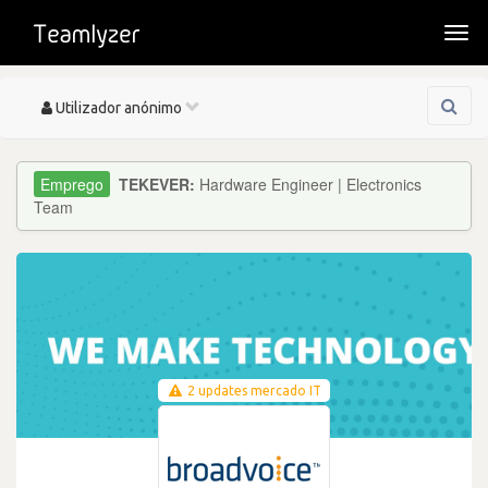
Togg
navi
Toggle
Utilizador anónimo
navigation
TEKEVER:
Hardware Engineer | Electronics
Team
2 updates mercado IT