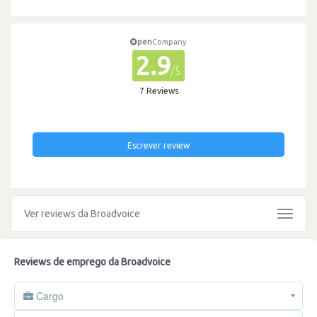
pen
Company
2.9
/5
7 Reviews
Escrever review
Ver reviews da Broadvoice
Toggle
navigat
Reviews de emprego da Broadvoice
Cargo