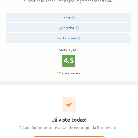
Submetido há 1 ano e 6 meses
por Programador de software
react
typescript
react-native
SATISFAÇÃO
4.5
575 visualizações
Já viste todas!
Estas são todas as reviews de emprego da Broadvoice.