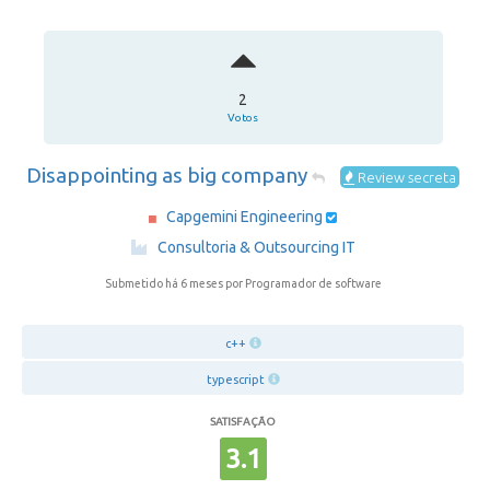
2
Votos
Disappointing as big company
Review secreta
Capgemini Engineering
·
Consultoria & Outsourcing IT
Submetido há 6 meses
por Programador de software
c++
typescript
SATISFAÇÃO
3.1