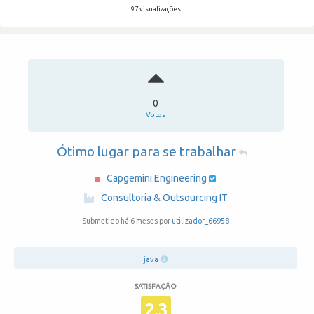
97 visualizações
0
Votos
Ótimo lugar para se trabalhar
Capgemini Engineering
·
Consultoria & Outsourcing IT
Submetido há 6 meses por
utilizador_66958
java
SATISFAÇÃO
2.3