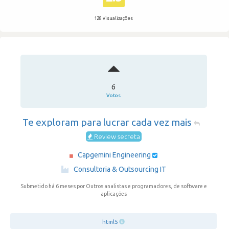
128 visualizações
6
Votos
Te exploram para lucrar cada vez mais
Review secreta
Capgemini Engineering
·
Consultoria & Outsourcing IT
Submetido há 6 meses
por Outros analistas e programadores, de software e
aplicações
html5