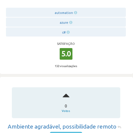
automation
azure
c#
SATISFAÇÃO
5.0
132 visualizações
0
Votos
Ambiente agradável, possibilidade remoto