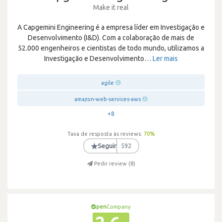
Make it real
A Capgemini Engineering é a empresa líder em Investigação e
Desenvolvimento (I&D). Com a colaboração de mais de
52.000 engenheiros e cientistas de todo mundo, utilizamos a
Investigação e Desenvolvimento
…
Ler mais
agile
amazon-web-services-aws
+8
Taxa de resposta às reviews:
70
%
★
Seguir
592
Pedir review (
8
)
pen
Company