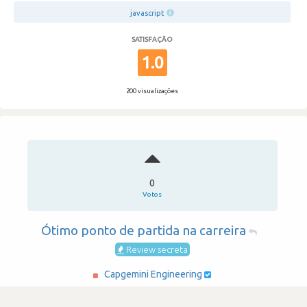
javascript
SATISFAÇÃO
1.0
200 visualizações
0
Votos
Ótimo ponto de partida na carreira
Review secreta
Capgemini Engineering
·
Consultoria & Outsourcing IT