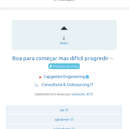
2
Votos
Boa para começar mas difícil progredir
Review secreta
Capgemini Engineering
·
Consultoria & Outsourcing IT
Submetido há 5 meses por
utilizador_4372
css
sql-server