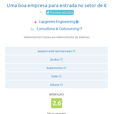
Uma boa empresa para entrada no setor de it
Review secreta
Capgemini Engineering
·
Consultoria & Outsourcing IT
Submetido há 5 meses
por Administrador de sistemas
amazon-web-services-aws
docker
kubernetes
helm
kibana
SATISFAÇÃO
2.6
131 visualizações