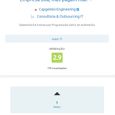
Capgemini Engineering
·
Consultoria & Outsourcing IT
Submetido há 4 meses
por Programador web e de multimédia
react
SATISFAÇÃO
2.9
174 visualizações
1
Votos