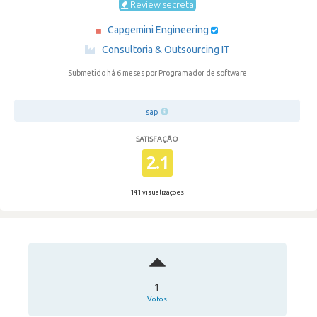
Review secreta
Capgemini Engineering
·
Consultoria & Outsourcing IT
Submetido há 6 meses
por Programador de software
sap
SATISFAÇÃO
2.1
141 visualizações
1
Votos