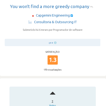
You won't find a more greedy company
Capgemini Engineering
·
Consultoria & Outsourcing IT
Submetido há 6 meses
por Programador de software
c++
SATISFAÇÃO
1.3
170 visualizações
2
Votos