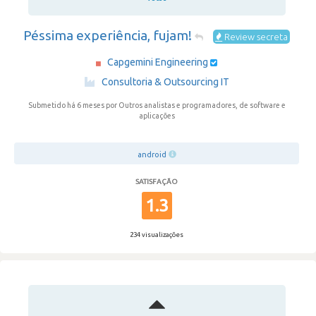
Péssima experiência, fujam!
Review secreta
Capgemini Engineering
·
Consultoria & Outsourcing IT
Submetido há 6 meses
por Outros analistas e programadores, de software e
aplicações
android
SATISFAÇÃO
1.3
234 visualizações