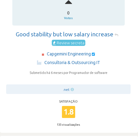
0
Votos
Good stability but low salary increase
Review secreta
Capgemini Engineering
·
Consultoria & Outsourcing IT
Submetido há 6 meses
por Programador de software
.net
SATISFAÇÃO
1.8
135 visualizações