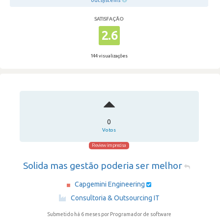
outsystems
SATISFAÇÃO
2.6
144 visualizações
0
Votos
Review imprecisa
Solida mas gestão poderia ser melhor
Capgemini Engineering
·
Consultoria & Outsourcing IT
Submetido há 6 meses
por Programador de software