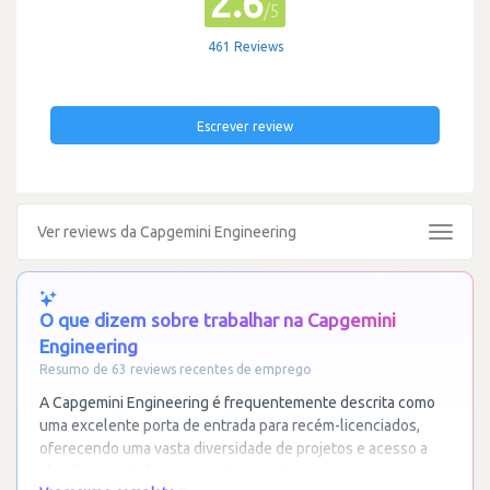
2.6
/5
461 Reviews
Escrever review
Ver reviews da Capgemini Engineering
Toggle
navigat
O que dizem sobre trabalhar na Capgemini
Engineering
Resumo de 63 reviews recentes de emprego
A Capgemini Engineering é frequentemente descrita como
uma excelente porta de entrada para recém-licenciados,
oferecendo uma vasta diversidade de projetos e acesso a
plataformas de formação robustas. O
…
Ler mais