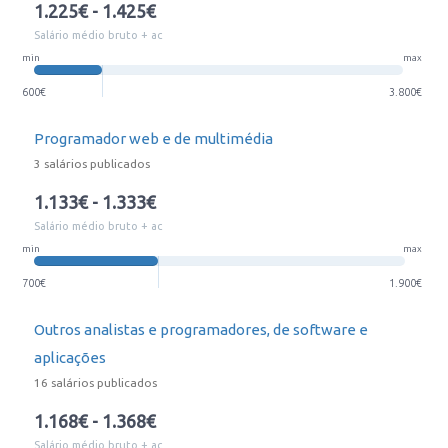
1.225€ - 1.425€
Salário médio bruto + ac
min
max
600€
3.800€
Programador web e de multimédia
3 salários publicados
1.133€ - 1.333€
Salário médio bruto + ac
min
max
700€
1.900€
Outros analistas e programadores, de software e
aplicações
16 salários publicados
1.168€ - 1.368€
Salário médio bruto + ac