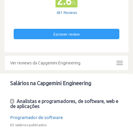
2.6
/5
461 Reviews
Escrever review
Ver reviews da Capgemini Engineering
Toggle
navigat
Salários na Capgemini Engineering
Analistas e programadores, de software, web e
de aplicações
Programador de software
63 salários publicados