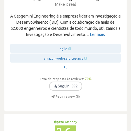
Make it real
A Capgemini Engineering é a empresa líder em Investigação e
Desenvolvimento (I&D). Com a colaboração de mais de
52.000 engenheiros e cientistas de todo mundo, utilizamos a
Investigação e Desenvolvimento
…
Ler mais
agile
amazon-web-services-aws
+8
Taxa de resposta às reviews:
70
%
★
Seguir
592
Pedir review (
8
)
pen
Company