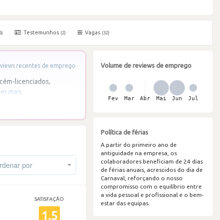
Testemunhos
Vagas
5)
(2)
(32)
Volume de reviews de emprego
views recentes de emprego
cém-licenciados,
Ler mais
Política de férias
A partir do primeiro ano de
antiguidade na empresa, os
colaboradores beneficiam de 24 dias
denar por
de férias anuais, acrescidos do dia de
Carnaval, reforçando o nosso
compromisso com o equilíbrio entre
a vida pessoal e profissional e o bem-
SATISFAÇÃO
estar das equipas.
1.5