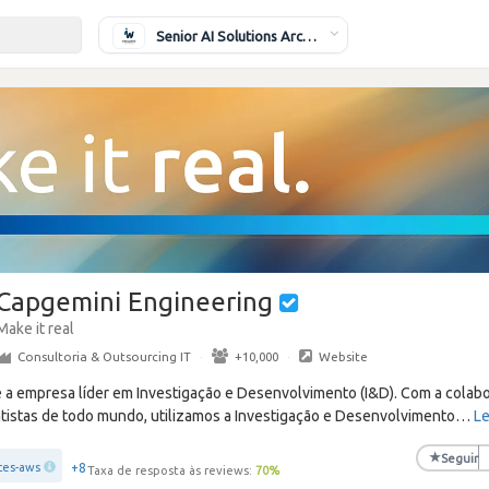
Senior AI Solutions Architect
Capgemini Engineering
Make it real
Consultoria & Outsourcing IT
·
+10,000
·
Website
 a empresa líder em Investigação e Desenvolvimento (I&D). Com a colab
tistas de todo mundo, utilizamos a Investigação e Desenvolvimento
…
Le
★
Seguir
+8
ces-aws
Taxa de resposta às reviews:
70
%