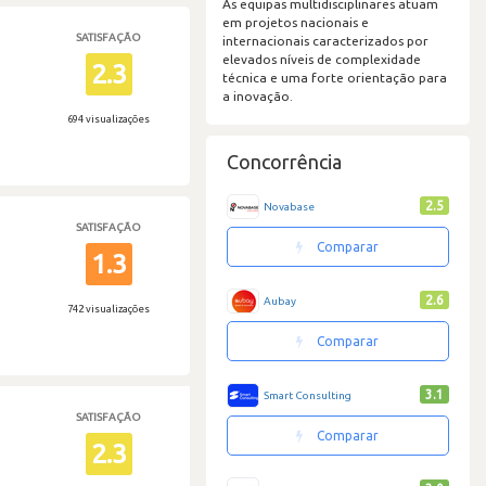
As equipas multidisciplinares atuam
em projetos nacionais e
SATISFAÇÃO
internacionais caracterizados por
elevados níveis de complexidade
2.3
técnica e uma forte orientação para
a inovação.
694 visualizações
Concorrência
2.5
Novabase
SATISFAÇÃO
Comparar
1.3
2.6
Aubay
742 visualizações
Comparar
3.1
Smart Consulting
SATISFAÇÃO
Comparar
2.3