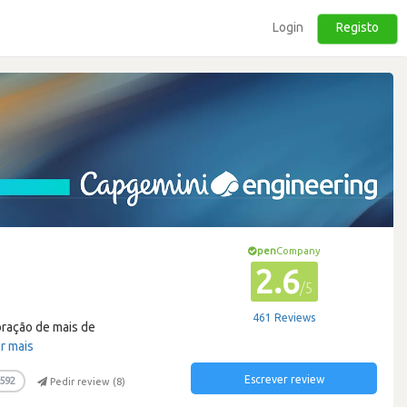
Login
Registo
pen
Company
2.6
/5
461 Reviews
oração de mais de
r mais
Escrever review
592
Pedir review (
8
)