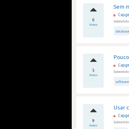
Sem m
Capge
0
Submetido 
Votos
databas
Pouco
Capge
5
Submetido 
Votos
software
Usar c
Capge
9
Submetido 
Votos