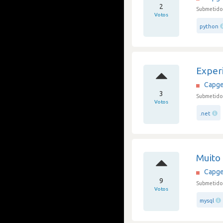
2
Submetido 
Votos
python
Exper
Capge
3
Submetido 
Votos
.net
Muito 
Capge
9
Submetido 
Votos
mysql