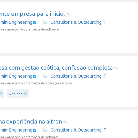
nte empresa para início.
mini Engineering
·
Consultoria & Outsourcing IT
há 7 anos
por Programador de software
sa com gestão caótica, confusão completa
mini Engineering
·
Consultoria & Outsourcing IT
há 7 anos
por Programador de aplicações mobile
web-app
a experiência na altran
mini Engineering
·
Consultoria & Outsourcing IT
há 7 anos
por Programador de software