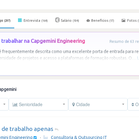
go
Entrevista
Salário
Benefícios
Fotos
(297)
(164)
(104)
(17)
(
trabalhar na Capgemini Engineering
Resumo de 63 re
é frequentemente descrita como uma excelente porta de entrada para re
rsidade de projetos e acesso a plataformas de formação robustas. O
…
apgemini
Senioridade
Cidade
Or
o de trabalho apenas
mini Engineering
·
Consultoria & Outsourcing IT