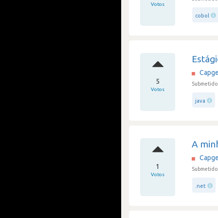
Votos
cobol
Estági
Capge
5
Submetido 
Votos
java
A minh
Capge
1
Submetido 
Votos
.net