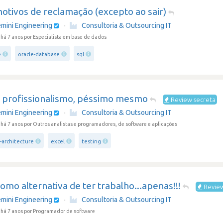
otivos de reclamação (excepto ao sair)
mini Engineering
·
Consultoria & Outsourcing IT
há 7 anos
por Especialista em base de dados
e
oracle-database
sql
 profissionalismo, péssimo mesmo
Review secreta
mini Engineering
·
Consultoria & Outsourcing IT
há 7 anos
por Outros analistas e programadores, de software e aplicações
-architecture
excel
testing
omo alternativa de ter trabalho...apenas!!!
Review
mini Engineering
·
Consultoria & Outsourcing IT
há 7 anos
por Programador de software