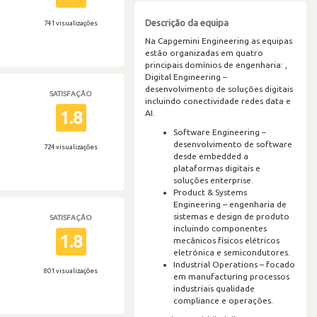
Descrição da equipa
741 visualizações
Na Capgemini Engineering as equipas
estão organizadas em quatro
principais domínios de engenharia: ,
Digital Engineering –
desenvolvimento de soluções digitais
SATISFAÇÃO
incluindo conectividade redes data e
1.8
AI.
Software Engineering –
desenvolvimento de software
724 visualizações
desde embedded a
plataformas digitais e
soluções enterprise.
Product & Systems
Engineering – engenharia de
sistemas e design de produto
SATISFAÇÃO
incluindo componentes
1.8
mecânicos físicos elétricos
eletrónica e semicondutores.
Industrial Operations – focado
801 visualizações
em manufacturing processos
industriais qualidade
compliance e operações.