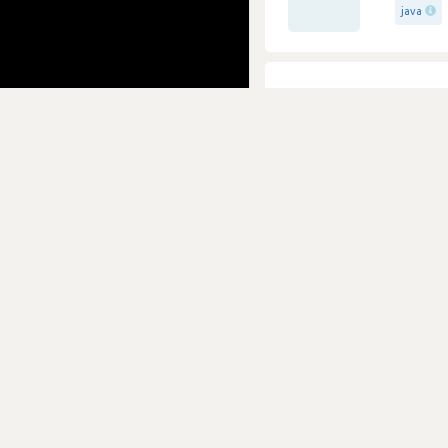
java
Tudo 
Capge
2
Submetido 
Votos
oracle-d
Boa pa
Capge
0
Submetido 
Votos
java