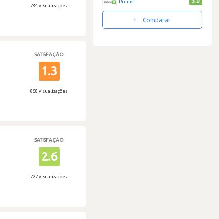
3.0
PrimeIT
784 visualizações
Comparar
SATISFAÇÃO
1.3
858 visualizações
SATISFAÇÃO
2.6
727 visualizações