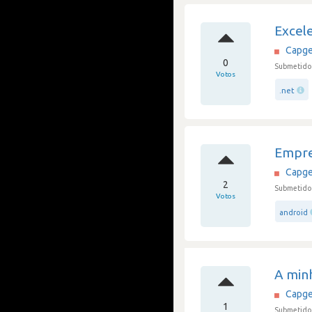
Excele
Capge
0
Submetido 
Votos
.net
Empre
Capge
2
Submetido 
Votos
android
A minh
Capge
1
Submetido 