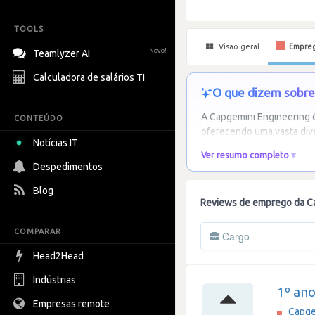
TOOLS
Visão geral
Empre
Novo!
Teamlyzer AI
Calculadora de salários TI
O que dizem sobre 
A Capgemini Engineering 
CONTEÚDO
oferecendo uma vasta dive
Notícias IT
Ver resumo completo
Despedimentos
Blog
Reviews de emprego da C
COMPARAR
Cargo
Head2Head
Indústrias
1º an
Empresas remote
Capge