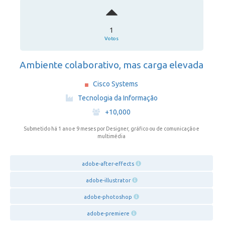
1
Votos
Ambiente colaborativo, mas carga elevada
Cisco Systems
·
Tecnologia da Informação
·
+10,000
Submetido há 1 ano e 9 meses
por Designer, gráfico ou de comunicação e
multimédia
adobe-after-effects
adobe-illustrator
adobe-photoshop
adobe-premiere