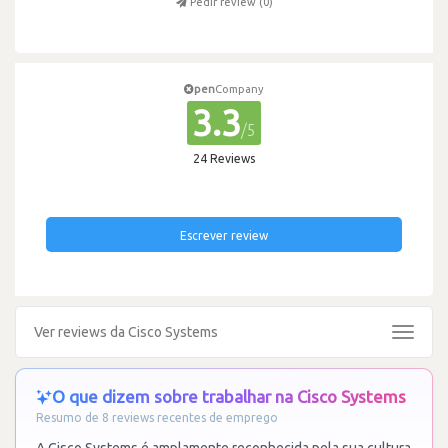
Pedir review (
0
)
pen
Company
3.3
/5
24 Reviews
Escrever review
Ver reviews da Cisco Systems
Toggle
navigat
O que dizem sobre trabalhar na Cisco Systems
Resumo de 8 reviews recentes de emprego