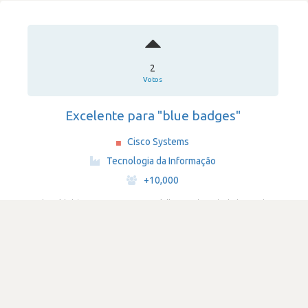
2
Votos
Excelente para "blue badges"
Cisco Systems
·
Tecnologia da Informação
·
+10,000
Submetido há 3 anos
por Outros especialistas em base de dados e redes
python
sql
SATISFAÇÃO