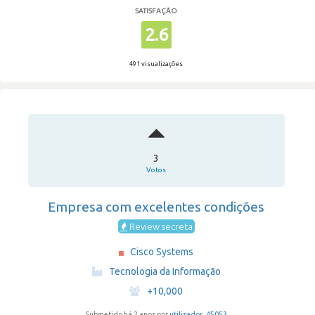
SATISFAÇÃO
2.6
491 visualizações
3
Votos
Empresa com excelentes condições
Review secreta
Cisco Systems
·
Tecnologia da Informação
·
+10,000
Submetido há 2 anos por
utilizador_45053