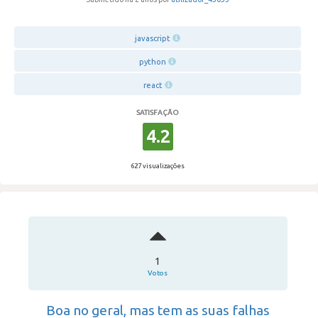
javascript
python
react
SATISFAÇÃO
4.2
627 visualizações
1
Votos
Boa no geral, mas tem as suas falhas