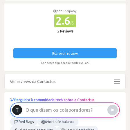
pen
Company
2.6
/5
5 Reviews
Escrever review
Conheces alguém que pode avaliar?
Ver reviews da Contactus
Toggle
navigat
Pergunta à comunidade tech sobre a Contactus
O
q
u
e
d
i
z
e
m
o
s
c
o
l
a
b
o
r
a
d
o
r
e
s
?
Red flags
Work-life balance