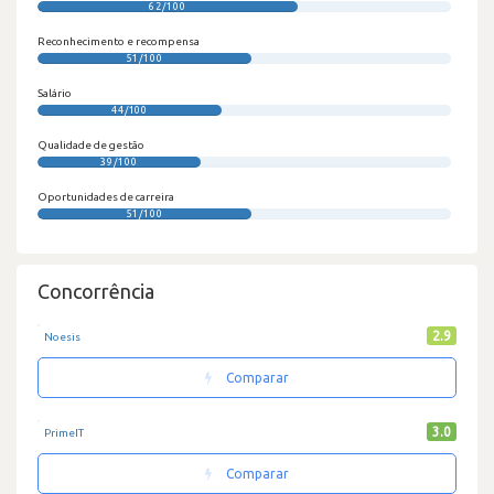
62/100
Reconhecimento e recompensa
51/100
Salário
44/100
Qualidade de gestão
39/100
Oportunidades de carreira
51/100
Concorrência
2.9
Noesis
Comparar
3.0
PrimeIT
Comparar