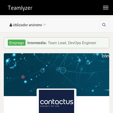
Togg
navi
Toggle
Utilizador anónimo
navigation
Intermedia:
Team Lead, DevOps Engineer