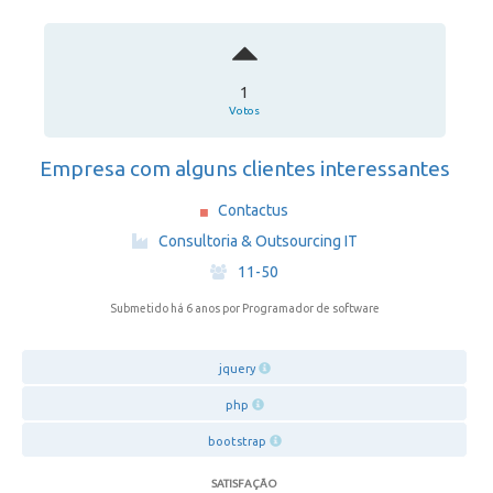
1
Votos
Empresa com alguns clientes interessantes
Contactus
·
Consultoria & Outsourcing IT
·
11-50
Submetido há 6 anos
por Programador de software
jquery
php
bootstrap
SATISFAÇÃO