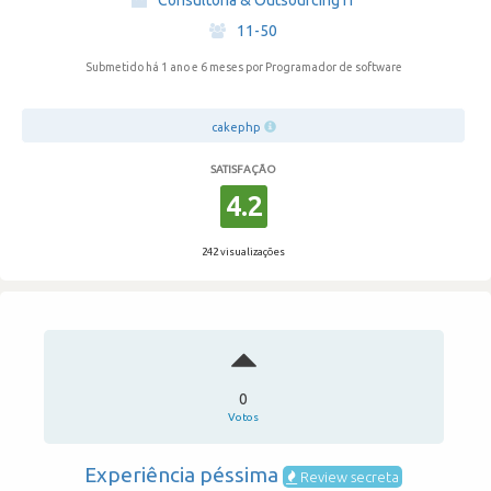
Consultoria & Outsourcing IT
·
11-50
Submetido há 1 ano e 6 meses
por Programador de software
cakephp
SATISFAÇÃO
4.2
242 visualizações
0
Votos
Experiência péssima
Review secreta