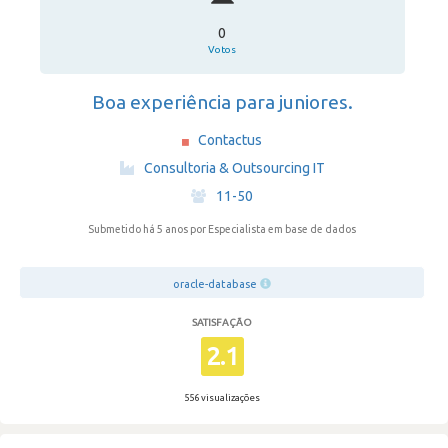
0
Votos
Boa experiência para juniores.
Contactus
·
Consultoria & Outsourcing IT
·
11-50
Submetido há 5 anos
por Especialista em base de dados
oracle-database
SATISFAÇÃO
2.1
556 visualizações