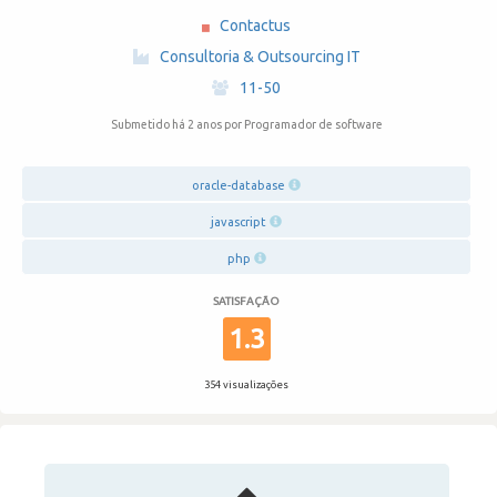
Contactus
·
Consultoria & Outsourcing IT
·
11-50
Submetido há 2 anos
por Programador de software
oracle-database
javascript
php
SATISFAÇÃO
1.3
354 visualizações