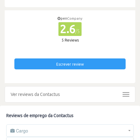
pen
Company
2.6
/5
5 Reviews
Escrever review
Ver reviews da Contactus
Toggle
navigat
Reviews de emprego da Contactus
Cargo