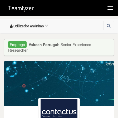
Togg
navi
Toggle
Utilizador anónimo
navigation
Valtech Portugal:
Senior Experience
Researcher