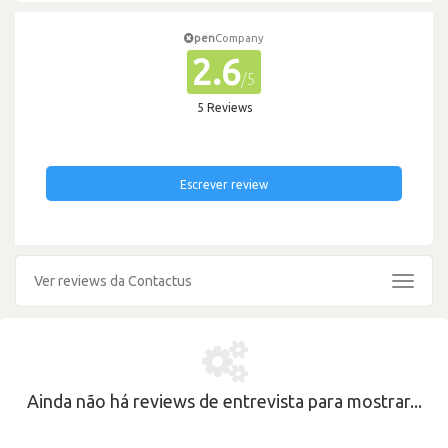
pen
Company
2.6
/5
5 Reviews
Escrever review
Ver reviews da Contactus
Toggle
navigat
Ainda não há reviews de entrevista para mostrar...