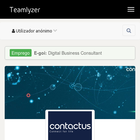
Togg
navi
Toggle
Utilizador anónimo
navigation
E-goi:
Digital Business Consultant