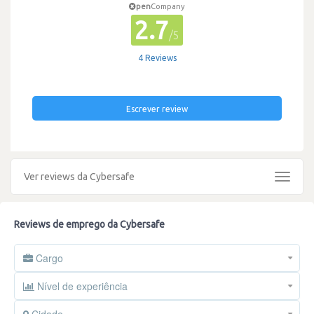
pen
Company
2.7
/5
4 Reviews
Escrever review
Ver reviews da Cybersafe
Toggle
navigat
Reviews de emprego da Cybersafe
Cargo
Nível de experiência