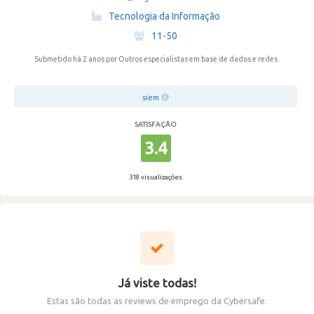
·
Tecnologia da Informação
·
11-50
Submetido há 2 anos
por Outros especialistas em base de dados e redes
siem
SATISFAÇÃO
3.4
318 visualizações
Já viste todas!
Estas são todas as reviews de emprego da Cybersafe.