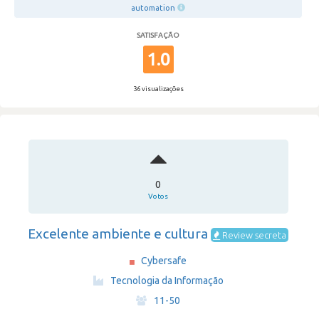
automation
SATISFAÇÃO
1.0
36 visualizações
0
Votos
Excelente ambiente e cultura
Review secreta
Cybersafe
·
Tecnologia da Informação
·
11-50