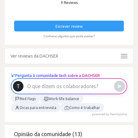
9 Reviews
Escrever review
Conheces alguém que pode avaliar?
Ver reviews da DACHSER
Toggle
navigat
Pergunta à comunidade tech sobre a DACHSER
O
q
u
e
d
i
z
e
m
o
s
c
o
l
a
b
o
r
a
d
o
r
e
s
?
Red flags
Work-life balance
Dicas para entrevista
Como é trabalhar
powered by Teamlyzer.ai
Opinião da comunidade (13)