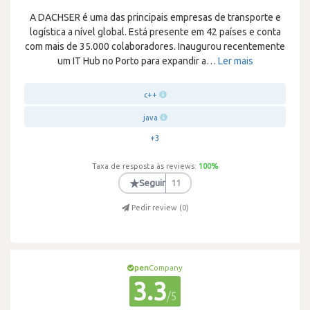
A DACHSER é uma das principais empresas de transporte e
logística a nível global. Está presente em 42 países e conta
com mais de 35.000 colaboradores. Inaugurou recentemente
um IT Hub no Porto para expandir a
…
Ler mais
c++
java
+3
Taxa de resposta às reviews:
100
%
★
Seguir
11
Pedir review (
0
)
pen
Company
3.3
/5