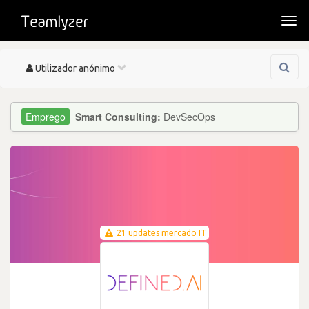
Togg
navi
Toggle
Utilizador anónimo
navigation
Smart Consulting:
DevSecOps
21 updates mercado IT