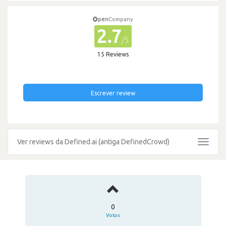
pen
Company
2.7
/5
15 Reviews
Escrever review
Ver reviews da Defined.ai (antiga DefinedCrowd)
Toggle
navigat
0
Votos