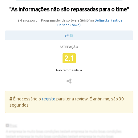
"As informações não são repassadas para o time"
há 4 anos por um Programador de software
Sénior
na
Defined.ai (antiga
DefinedCrowd)
c#
SATISFAÇÃO
2.1
Não recomendada
Erro:
É necessário o
registo
para ler a review. É anónimo, são 30
segundos.