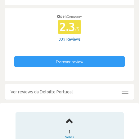
pen
Company
2.3
/5
339 Reviews
Escrever review
Ver reviews da Deloitte Portugal
Toggle
navigat
1
Votos