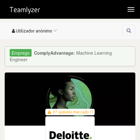
Togg
navi
Toggle
Utilizador anónimo
navigation
ComplyAdvantage:
Machine Learning
Engineer
97 updates mercado IT