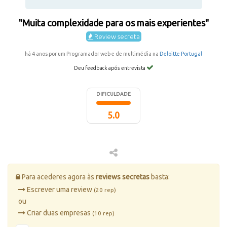
"Muita complexidade para os mais experientes"
Review secreta
há 4 anos por um Programador web e de multimédia na
Deloitte Portugal
Deu feedback após entrevista
DIFICULDADE
5.0
Para acederes agora às
reviews secretas
basta:
Escrever uma review
(20 rep)
ou
Criar duas empresas
(10 rep)